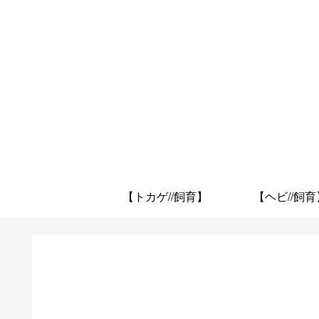
【トカゲ//飼育】
【ヘビ//飼育