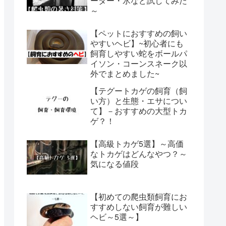
ーター・氷など試してみた
～
【ペットにおすすめの飼い
やすいヘビ】~初心者にも
飼育しやすい蛇をボールパ
イソン・コーンスネーク以
外でまとめました~
【テグートカゲの飼育（飼
い方）と生態・エサについ
て】－おすすめの大型トカ
ゲ？！
【高級トカゲ5選】～高価
なトカゲはどんなやつ？～
気になる値段
【初めての爬虫類飼育にお
すすめしない飼育が難しい
ヘビ～5選～】