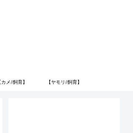
【カメ//飼育】
【ヤモリ//飼育】