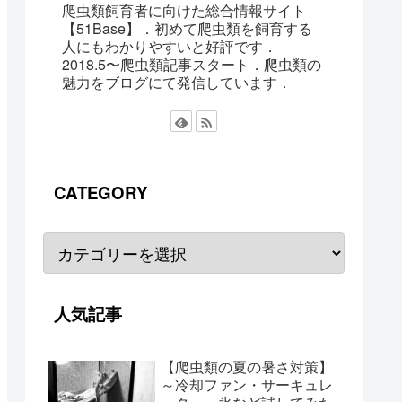
爬虫類飼育者に向けた総合情報サイト
【51Base】．初めて爬虫類を飼育する
人にもわかりやすいと好評です．
2018.5〜爬虫類記事スタート．爬虫類の
魅力をブログにて発信しています．
CATEGORY
人気記事
【爬虫類の夏の暑さ対策】
～冷却ファン・サーキュレ