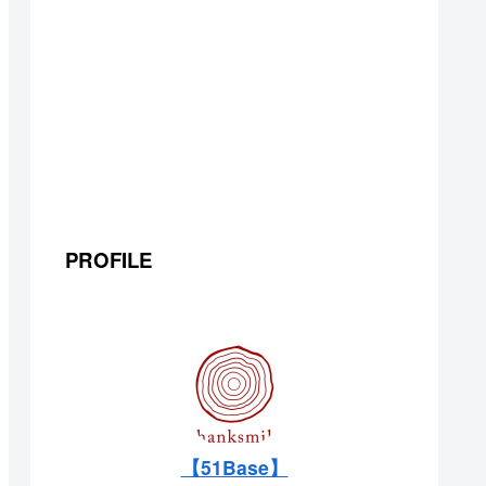
PROFILE
【51Base】