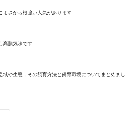
こよさから根強い人気があります．
も高騰気味です．
息域や生態，その飼育方法と飼育環境についてまとめまし
は