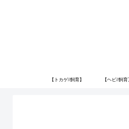
【トカゲ//飼育】
【ヘビ//飼育