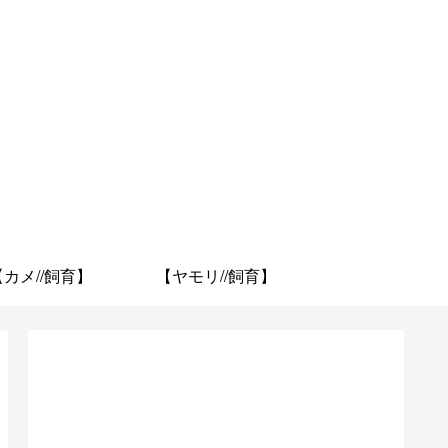
【カメ//飼育】
【ヤモリ//飼育】