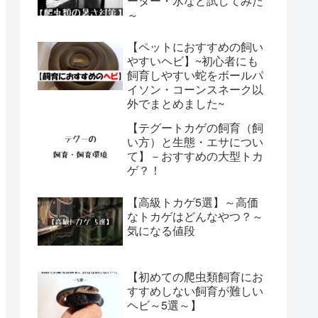
ーター・氷など試してみた
～
【ペットにおすすめの飼い
やすいヘビ】~初心者にも
飼育しやすい蛇をボールパ
イソン・コーンスネーク以
外でまとめました~
【テグートカゲの飼育（飼
い方）と生態・エサについ
て】－おすすめの大型トカ
ゲ？！
【高級トカゲ5選】～高価
なトカゲはどんなやつ？～
気になる値段
【初めての爬虫類飼育にお
すすめしない飼育が難しい
ヘビ～5選～】