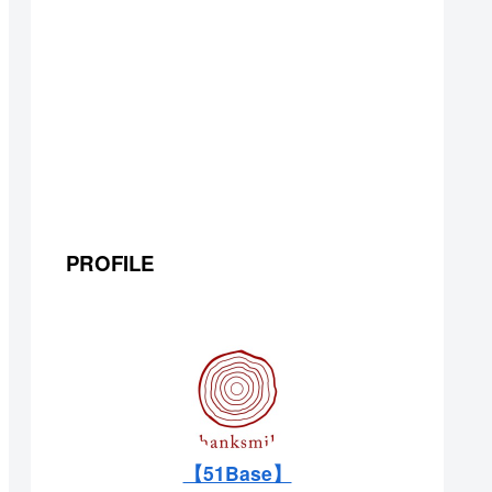
PROFILE
【51Base】