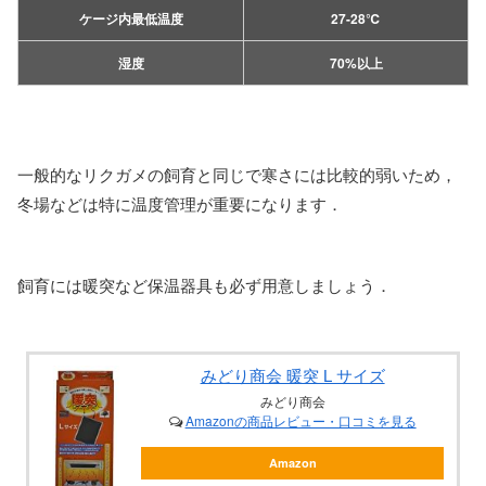
ケージ内最低温度
27-28℃
湿度
70%以上
一般的なリクガメの飼育と同じで寒さには比較的弱いため，
冬場などは特に温度管理が重要になります．
飼育には暖突など保温器具も必ず用意しましょう．
みどり商会 暖突 L サイズ
みどり商会
Amazonの商品レビュー・口コミを見る
Amazon