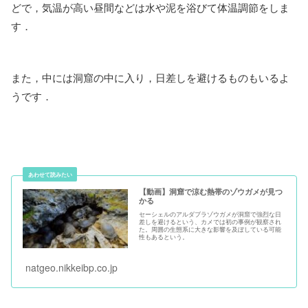
どで，気温が高い昼間などは水や泥を浴びて体温調節をしま
す．
また，中には洞窟の中に入り，日差しを避けるものもいるよ
うです．
【動画】洞窟で涼む熱帯のゾウガメが見つ
かる
セーシェルのアルダブラゾウガメが洞窟で強烈な日
差しを避けるという、カメでは初の事例が観察され
た。周囲の生態系に大きな影響を及ぼしている可能
性もあるという。
natgeo.nikkeibp.co.jp