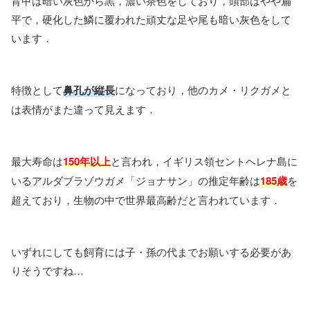
背甲は暗い灰色から黒，濃い茶色をしており，頭部はやや扁
平で，硬化した鱗に覆われた頑丈な足や尾も暗い灰色をして
います．
特徴として
鼻孔が縦長
になっており，他のカメ・リクガメと
は表情がまた違って見えます．
最大寿命は
150年以上
と言われ，イギリス領セントヘレナ島に
いるアルダブラゾウガメ「ジョナサン」の推定年齢は
185歳
を
超えており，生物の中で世界最高齢だと言われています．
いずれにしても飼育には子・孫の代までお願いする必要があ
りそうですね…