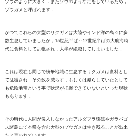
ゾウのように大きく，またゾウのような足をしているため，
ゾウガメと呼ばれます．
かつてこれらの大型のリクガメは大陸やインド洋の島々に多
数生息していましたが，15世紀半ば～17世紀半ばの大航海時
代に食料として乱獲され，大半が絶滅してしまいました．
これは現在も同じで紛争地域に生息するリクガメは食料とし
て乱獲され，その数を減らす，もしくは減らしていたとして
も危険地帯という事で状況が把握できていないといった現状
もあります．
その時代に人間が侵入しなかったアルダブラ環礁やガラパゴ
ス諸島にて本種を含む大型のゾウガメは生き残ることが出来
たと言われています．