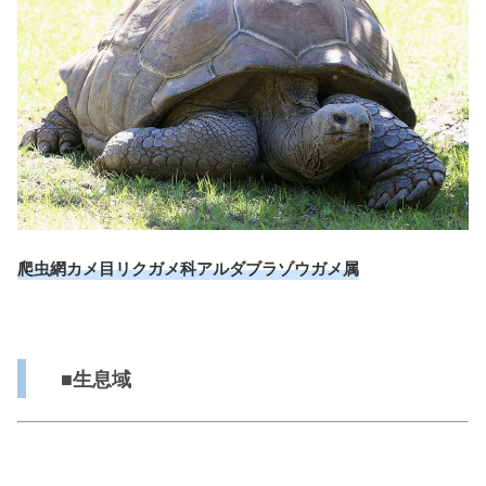
爬虫網カメ目リクガメ科アルダブラゾウガメ属
■生息域