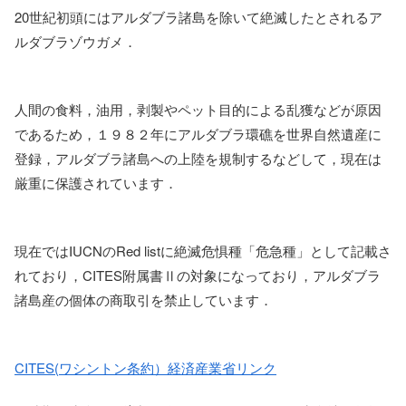
20世紀初頭にはアルダブラ諸島を除いて絶滅したとされるア
ルダブラゾウガメ．
人間の食料，油用，剥製やペット目的による乱獲などが原因
であるため，１９８２年にアルダブラ環礁を世界自然遺産に
登録，アルダブラ諸島への上陸を規制するなどして，現在は
厳重に保護されています．
現在ではIUCNのRed listに絶滅危惧種「危急種」として記載さ
れており，CITES附属書Ⅱの対象になっており，アルダブラ
諸島産の個体の商取引を禁止しています．
CITES(ワシントン条約）経済産業省リンク