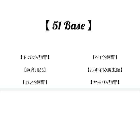
【トカゲ//飼育】
【ヘビ//飼育】
【飼育用品】
【おすすめ爬虫類】
【カメ//飼育】
【ヤモリ//飼育】