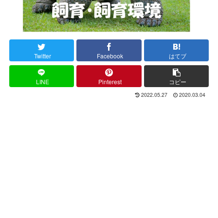
Twitter
Facebook
はてブ
LINE
Pinterest
コピー
2022.05.27
2020.03.04