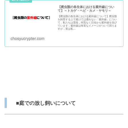
【爬虫類の各生体における紫外線につい
て】～トカゲ・ヘビ・カメ・ヤモリ～
【爬虫類の各生体における紫外線について】爬虫類
を飼育する上で避けては通れない「紫外線」につい
て．私たちは普段，何気なく日光から紫外線を浴び
ています．紫外線は有害なイメージがついて回りま
すが，実は私...
chosyucrypter.com
■庭での放し飼いについて