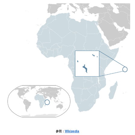
参照：
Wikipedia