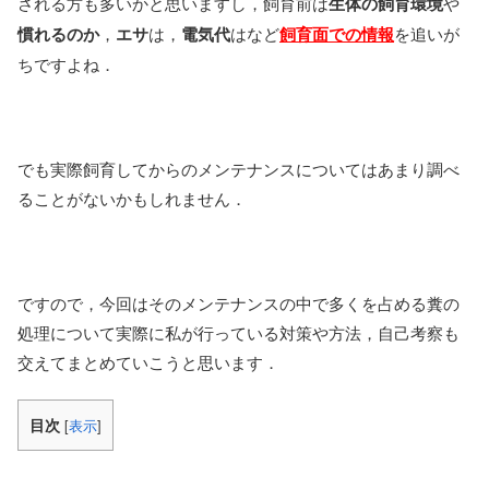
される方も多いかと思いますし，飼育前は
生体の飼育環境
や
慣れるのか
，
エサ
は，
電気代
はなど
飼育面での情報
を追いが
ちですよね．
でも実際飼育してからのメンテナンスについてはあまり調べ
ることがないかもしれません．
ですので，今回はそのメンテナンスの中で多くを占める糞の
処理について実際に私が行っている対策や方法，自己考察も
交えてまとめていこうと思います．
目次
[
表示
]