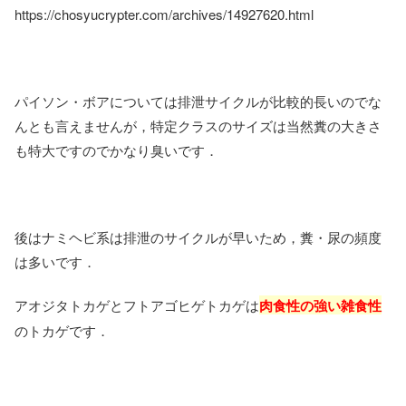
https://chosyucrypter.com/archives/14927620.html
パイソン・ボアについては排泄サイクルが比較的長いのでな
んとも言えませんが，特定クラスのサイズは当然糞の大きさ
も特大ですのでかなり臭いです．
後はナミヘビ系は排泄のサイクルが早いため，糞・尿の頻度
は多いです．
アオジタトカゲとフトアゴヒゲトカゲは
肉食性の強い雑食性
のトカゲです．