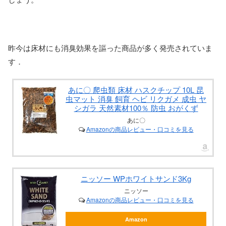
昨今は床材にも消臭効果を謳った商品が多く発売されていま
す．
あに〇 爬虫類 床材 ハスクチップ 10L 昆
虫マット 消臭 飼育 ヘビ リクガメ 成虫 ヤ
シガラ 天然素材100％ 防虫 おがくず
あに〇
Amazonの商品レビュー・口コミを見る
ニッソー WPホワイトサンド3Kg
ニッソー
Amazonの商品レビュー・口コミを見る
Amazon