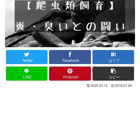
Twitter
Facebook
はてブ
LINE
Pinterest
コピー
2025.03.12
2018.07.04