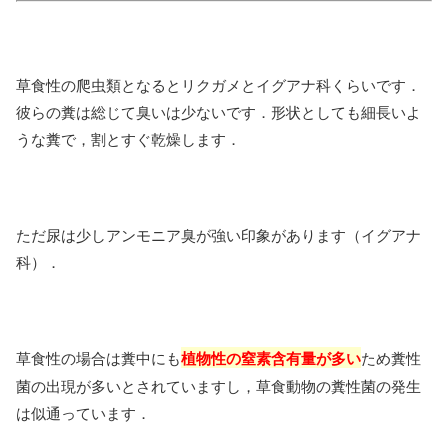
草食性の爬虫類となるとリクガメとイグアナ科くらいです．
彼らの糞は総じて臭いは少ないです．形状としても細長いよ
うな糞で，割とすぐ乾燥します．
ただ尿は少しアンモニア臭が強い印象があります（イグアナ
科）．
草食性の場合は糞中にも
植物性の窒素含有量が多い
ため糞性
菌の出現が多いとされていますし，草食動物の糞性菌の発生
は似通っています．