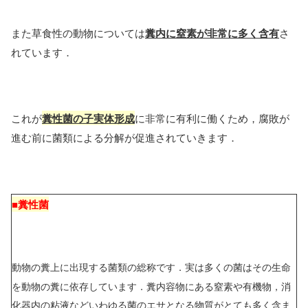
また草食性の動物については
糞内に窒素が非常に多く含有
さ
れています．
これが
糞性菌の子実体形成
に非常に有利に働くため，腐敗が
進む前に菌類による分解が促進されていきます．
■糞性菌
動物の糞上に出現する菌類の総称です．実は多くの菌はその生命
を動物の糞に依存しています．糞内容物にある窒素や有機物，消
化器内の粘液などいわゆる菌のエサとなる物質がとても多く含ま