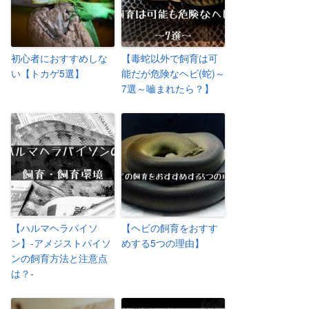
初心者におすすめしな
【毒蛇以外で飼育は可
い【トカゲ5選】
能だが危険なヘビ(蛇)～
7選～嚙まれたら？】
【ハルマヘラパイソ
【ヘビの飼育をおすす
ン】-アメジストパイソ
めする5つの理由】
ンの飼育方法と注意点
は？-