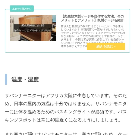
【爬虫類木製ゲージを自作する方法。その
メリットとデメリット】既製ケージも紹介
皆さんは爬虫類の飼育にはどういったケージを使用
していますか？ 単独飼育で一匹だけでしたらいいの
ですが，3~4匹と多くなってくるとケージだけでも相
当な金額が.. そこで次の選択肢として自作ケージが
あります． 今回は私が実際に作製している自作ケー
ジについてそのメリットとデメリットについて自己
考察も踏まえてまとめていきます．
温度・湿度
サバンナモニターはアフリカ大陸に生息しています。そのた
め、日本の屋内の気温は十分ではりません。サバンナモニタ
ーには体を温めるためのバスキングライトが必須です。バス
キングスポットは常に40度近くになるようにしましょう。
また寒さに弱いサバンナモニターは、寒さに弱いため、ケー