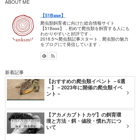
ABOUT ME
【51Base】
爬虫類飼育者に向けた総合情報サイト
【51Base】．初めて爬虫類を飼育する人にも
わかりやすいと好評です．
2018.5〜爬虫類記事スタート．爬虫類の魅力
をブログにて発信しています．
新着記事
【おすすめの爬虫類イベント －6選
－】－2023年に開催の爬虫類イベ
ント－
【アカメカブトトカゲ】の飼育環
境と方法・餌・値段・慣れ方につ
いて