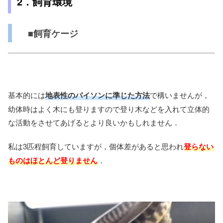
2．飼育環境
■飼育ケージ
基本的には
地表性のパイソンに準じた方法
で構いませんが，
幼体時はよく木にも登りますので登り木などを入れて立体的
な活動をさせてあげるとより良いかもしれません．
私は3匹程飼育していますが，個体差があると思われ
登らない
ものはほとんど登りません
．