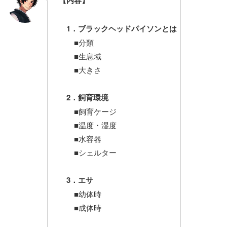
【内容】
1．ブラックヘッドパイソンとは
■分類
■生息域
■大きさ
2．飼育環境
■飼育ケージ
■温度・湿度
■水容器
■シェルター
3．エサ
■幼体時
■成体時