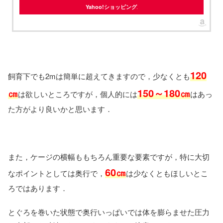
Yahoo!ショッピング
120
飼育下でも2mは簡単に超えてきますので，少なくとも
㎝
150～180㎝
は欲しいところですが，個人的には
はあっ
た方がより良いかと思います．
また，ケージの横幅ももちろん重要な要素ですが，特に大切
60㎝
なポイントとしては奥行で，
は少なくともほしいとこ
ろではあります．
とぐろを巻いた状態で奥行いっぱいでは体を膨らませた圧力