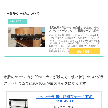
■自作ケージについて
【爬虫類木製ゲージを自作する方法。その
メリットとデメリット】既製ケージも紹介
皆さんは爬虫類の飼育にはどういったケージを使用
していますか？ 単独飼育で一匹だけでしたらいいの
ですが，3~4匹と多くなってくるとケージだけでも相
当な金額が.. そこで次の選択肢として自作ケージが
あります． 今回は私が実際に作製している自作ケー
ジについてそのメリットとデメリットについて自己
考察も踏まえてまとめていきます．
市販のケージでは120㎝クラスが最大で，使い勝手のいいグラ
ステラリウムでは90×60㎝が最大サイズになります．
トップテラ 爬虫類飼育ケージ TOP-
120×45×60
トップクリエイト