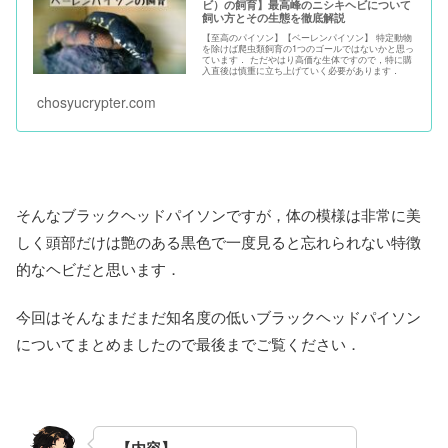
ビ）の飼育】最高峰のニシキヘビについて
飼い方とその生態を徹底解説
【至高のパイソン】【ベーレンパイソン】 特定動物
を除けば爬虫類飼育の1つのゴールではないかと思っ
ています． ただやはり高価な生体ですので，特に購
入直後は慎重に立ち上げていく必要があります．
chosyucrypter.com
そんなブラックヘッドパイソンですが，体の模様は非常に美
しく頭部だけは艶のある黒色で一度見ると忘れられない特徴
的なヘビだと思います．
今回はそんなまだまだ知名度の低いブラックヘッドパイソン
についてまとめましたので最後までご覧ください．