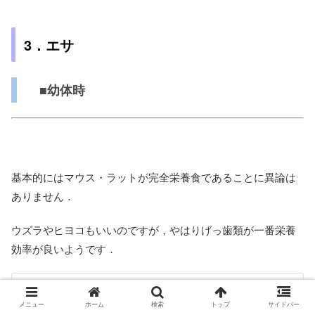
3．エサ
■幼体時
基本的にはマウス・ラットが完全栄養食であることに異論は
ありません．
ウズラやヒヨコもいいのですが，やはりげっ歯類が一番栄養
効率が良いようです．
メニュー
ホーム
検索
トップ
サイドバー