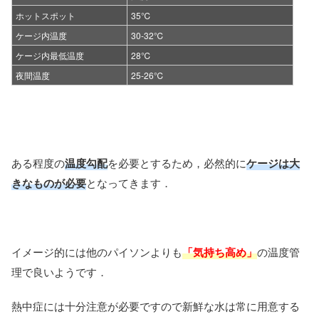
ホットスポット
35℃
ケージ内温度
30-32℃
ケージ内最低温度
28℃
夜間温度
25-26℃
ある程度の
温度勾配
を必要とするため，必然的に
ケージは大
きなものが必要
となってきます．
イメージ的には他のパイソンよりも
「気持ち高め」
の温度管
理で良いようです．
熱中症には十分注意が必要ですので新鮮な水は常に用意する