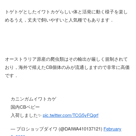
トゲトゲとしたイワトカゲらしい体と活発に動く様子を楽し
めるうえ，丈夫で飼いやすいと人気種でもあります．
オーストラリア原産の爬虫類はその輸出が厳しく規制されて
おり，海外で殖えたCB個体のみが流通しますので非常に高価
です．
カニンガムイワトカゲ
国内CBベビー
入荷しました✨
pic.twitter.com/TCG5yFQgrf
— プロショップダイワ (@DAIWA410137121)
February