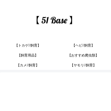
【トカゲ//飼育】
【ヘビ//飼育】
【飼育用品】
【おすすめ爬虫類】
【カメ//飼育】
【ヤモリ//飼育】