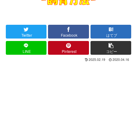
Twitter
Facebook
はてブ
LINE
Pinterest
コピー
2025.02.19
2020.04.16