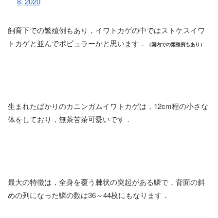
8, 2020
飼育下での繁殖例もあり，イワトカゲの中ではストケスイワ
トカゲと並んでポピュラーかと思います．
（国内での繁殖例もあり）
生まれたばかりのカニンガムイワトカゲは，12cm程の小さな
体をしており，無茶苦茶可愛いです．
最大の特徴は，全身を覆う棘状の突起がある鱗で，背面の斜
めの列になった鱗の数は36～44枚にもなります．