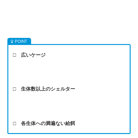
□ 広いケージ
□ 生体数以上のシェルター
□ 各生体への満遍ない給餌