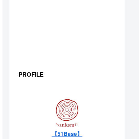
PROFILE
【51Base】