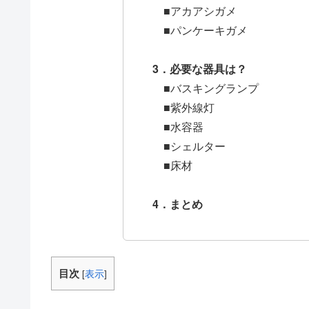
■アカアシガメ
■パンケーキガメ
3．必要な器具は？
■バスキングランプ
■紫外線灯
■水容器
■シェルター
■床材
4．まとめ
目次
[
表示
]