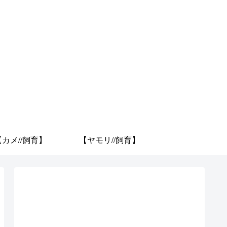
【カメ//飼育】
【ヤモリ//飼育】