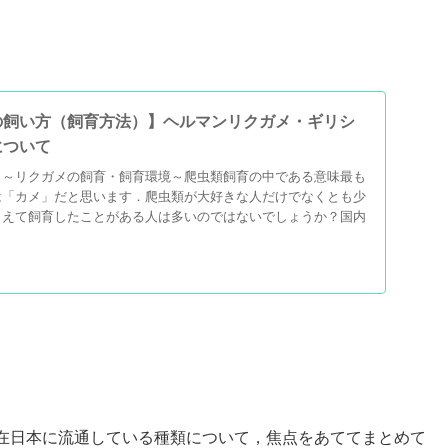
の飼い方（飼育方法）】ヘルマンリクガメ・ギリシ
について
ら～リクガメの飼育・飼育環境～爬虫類飼育の中である意味最も
は「カメ」だと思います．爬虫類が大好きな人だけでなくとも少
まえて飼育したことがある人は多いのではないでしょうか？国内
在日本に流通している種類について，焦点をあててまとめて