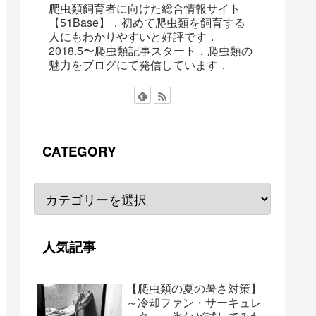
爬虫類飼育者に向けた総合情報サイト
【51Base】．初めて爬虫類を飼育する
人にもわかりやすいと好評です．
2018.5〜爬虫類記事スタート．爬虫類の
魅力をブログにて発信しています．
CATEGORY
人気記事
【爬虫類の夏の暑さ対策】
～冷却ファン・サーキュレ