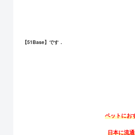
【51Base】です．
ペットにお
日本に流通