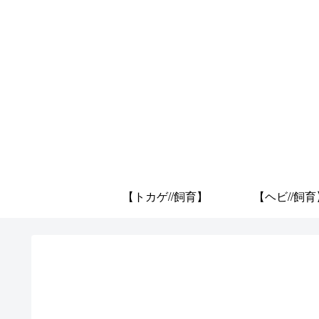
【トカゲ//飼育】
【ヘビ//飼育