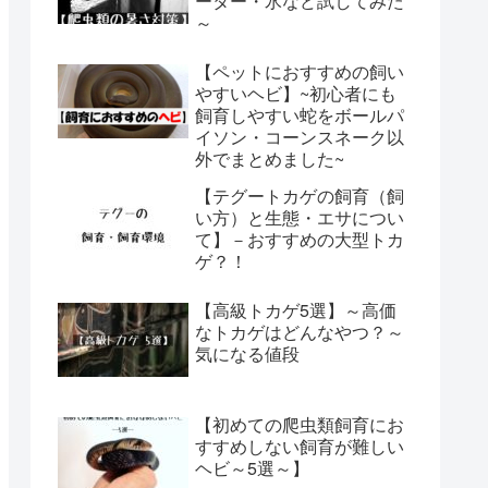
ーター・氷など試してみた
～
【ペットにおすすめの飼い
やすいヘビ】~初心者にも
飼育しやすい蛇をボールパ
イソン・コーンスネーク以
外でまとめました~
【テグートカゲの飼育（飼
い方）と生態・エサについ
て】－おすすめの大型トカ
ゲ？！
【高級トカゲ5選】～高価
なトカゲはどんなやつ？～
気になる値段
【初めての爬虫類飼育にお
すすめしない飼育が難しい
ヘビ～5選～】