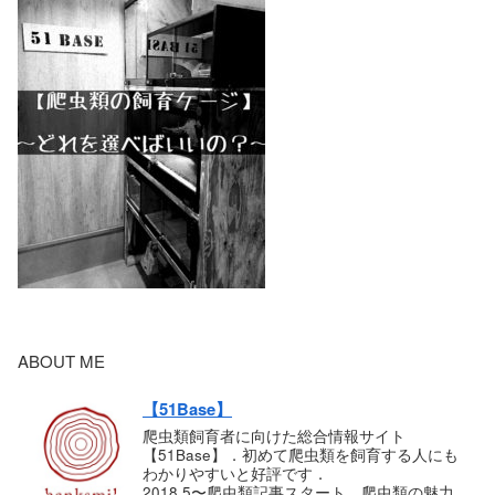
ABOUT ME
【51Base】
爬虫類飼育者に向けた総合情報サイト
【51Base】．初めて爬虫類を飼育する人にも
わかりやすいと好評です．
2018.5〜爬虫類記事スタート．爬虫類の魅力