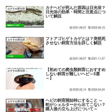
カナヘビが死んだ原因は日光浴？
おすすめ爬虫類
日光浴の効果・時間と注意点につ
いて解説
2021.08.07
2025.06.15
フトアゴヒゲトカゲとは？突然死
おすすめ爬虫類
させない飼育方法を詳しく解説
2021.08.07
2021.11.27
【初めての爬虫類飼育におすすめ
おすすめ爬虫類
しない飼育が難しいヘビ～5選
～】
2020.02.14
2022.04.24
ヘビの飼育開始時にすること ～
おすすめ爬虫類
蛇がシェルターから出てこない？
購入後の立ち上げについて～