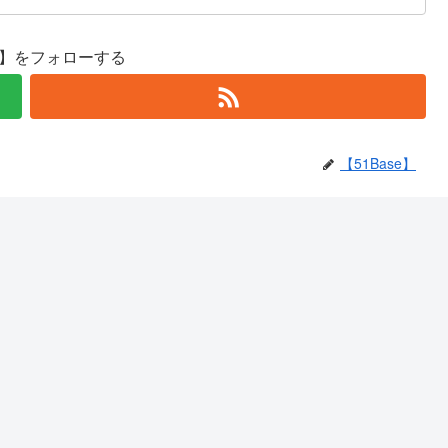
se】をフォローする
【51Base】