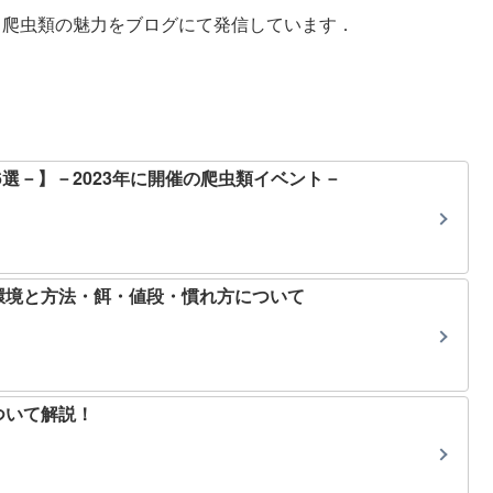
ト．爬虫類の魅力をブログにて発信しています．
6選－】－2023年に開催の爬虫類イベント－
環境と方法・餌・値段・慣れ方について
ついて解説！