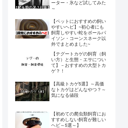
ーター・氷など試してみた
～
【ペットにおすすめの飼い
やすいヘビ】~初心者にも
飼育しやすい蛇をボールパ
イソン・コーンスネーク以
外でまとめました~
【テグートカゲの飼育（飼
い方）と生態・エサについ
て】－おすすめの大型トカ
ゲ？！
【高級トカゲ5選】～高価
なトカゲはどんなやつ？～
気になる値段
【初めての爬虫類飼育にお
すすめしない飼育が難しい
ヘビ～5選～】