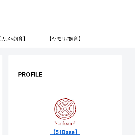
【カメ//飼育】
【ヤモリ//飼育】
PROFILE
【51Base】