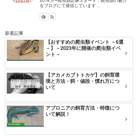
2018.5〜爬虫類記事スタート．爬虫類の魅力
をブログにて発信しています．
新着記事
【おすすめの爬虫類イベント －6選
－】－2023年に開催の爬虫類イベ
ント－
【アカメカブトトカゲ】の飼育環
境と方法・餌・値段・慣れ方につ
いて
アブロニアの飼育方法・特徴につ
いて解説！