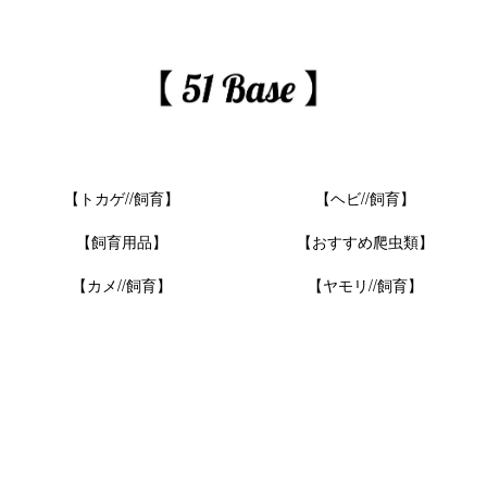
【トカゲ//飼育】
【ヘビ//飼育】
【飼育用品】
【おすすめ爬虫類】
【カメ//飼育】
【ヤモリ//飼育】