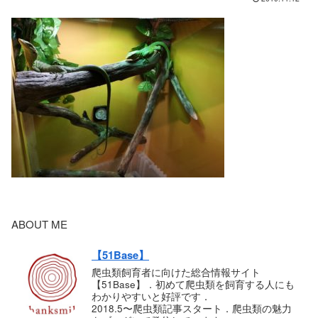
ABOUT ME
【51Base】
爬虫類飼育者に向けた総合情報サイト
【51Base】．初めて爬虫類を飼育する人にも
わかりやすいと好評です．
2018.5〜爬虫類記事スタート．爬虫類の魅力