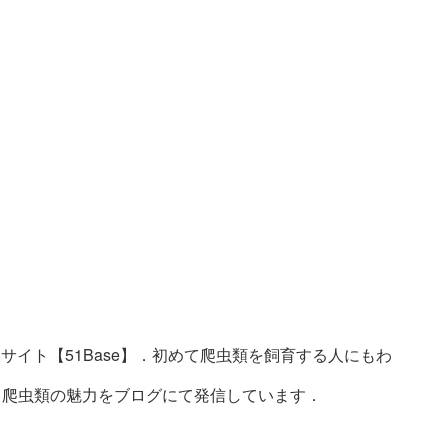
サイト【51Base】．初めて爬虫類を飼育する人にもわ
ト．爬虫類の魅力をブログにて発信しています．