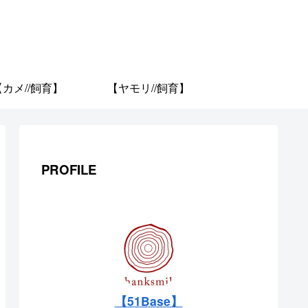
【カメ//飼育】
【ヤモリ//飼育】
PROFILE
【51Base】