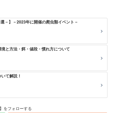
6選－】－2023年に開催の爬虫類イベント－
環境と方法・餌・値段・慣れ方について
ついて解説！
se】をフォローする