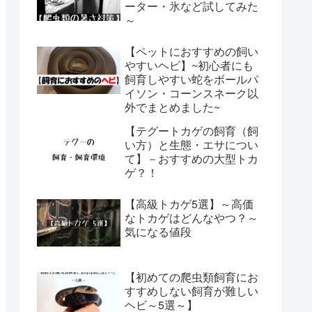
ーター・氷など試してみた
～
【ペットにおすすめの飼い
やすいヘビ】~初心者にも
飼育しやすい蛇をボールパ
イソン・コーンスネーク以
外でまとめました~
【テグートカゲの飼育（飼
い方）と生態・エサについ
て】－おすすめの大型トカ
ゲ？！
【高級トカゲ5選】～高価
なトカゲはどんなやつ？～
気になる値段
【初めての爬虫類飼育にお
すすめしない飼育が難しい
ヘビ～5選～】