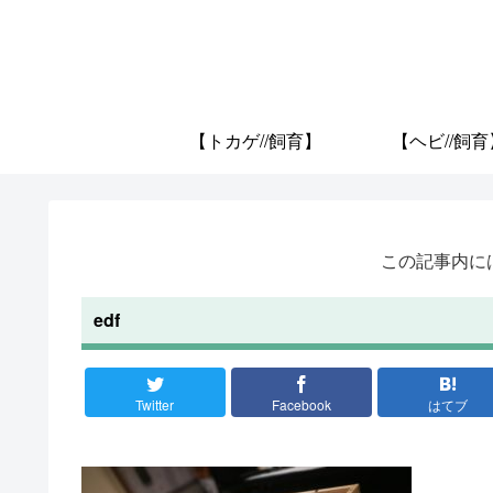
【トカゲ//飼育】
【ヘビ//飼育
この記事内に
edf
Twitter
Facebook
はてブ