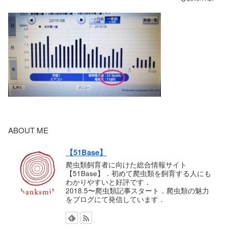
ABOUT ME
【51Base】
爬虫類飼育者に向けた総合情報サイト
【51Base】．初めて爬虫類を飼育する人にも
わかりやすいと好評です．
2018.5〜爬虫類記事スタート．爬虫類の魅力
をブログにて発信しています．