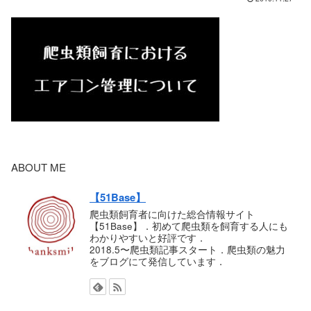
ABOUT ME
【51Base】
爬虫類飼育者に向けた総合情報サイト
【51Base】．初めて爬虫類を飼育する人にも
わかりやすいと好評です．
2018.5〜爬虫類記事スタート．爬虫類の魅力
をブログにて発信しています．