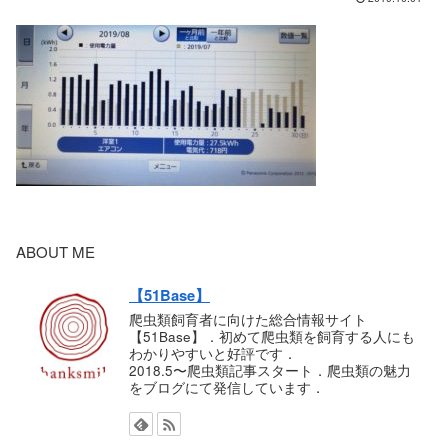
ABOUT ME
【51Base】
爬虫類飼育者に向けた総合情報サイト
【51Base】．初めて爬虫類を飼育する人にも
わかりやすいと好評です．
2018.5〜爬虫類記事スタート．爬虫類の魅力
をブログにて発信しています．