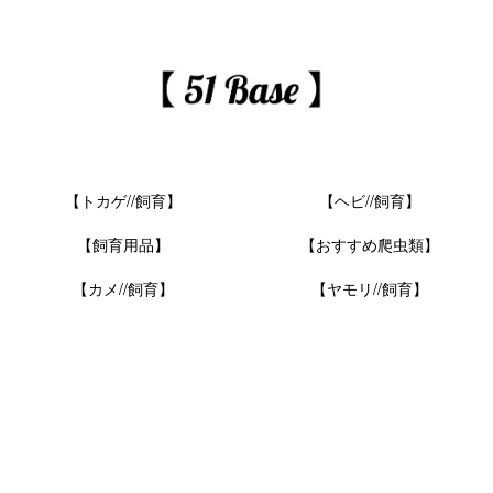
【トカゲ//飼育】
【ヘビ//飼育】
【飼育用品】
【おすすめ爬虫類】
【カメ//飼育】
【ヤモリ//飼育】