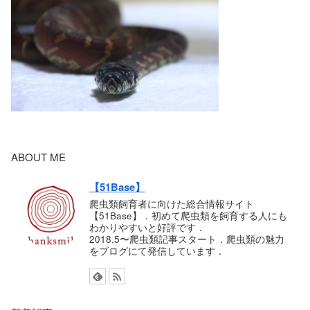
ABOUT ME
【51Base】
爬虫類飼育者に向けた総合情報サイト
【51Base】．初めて爬虫類を飼育する人にも
わかりやすいと好評です．
2018.5〜爬虫類記事スタート．爬虫類の魅力
をブログにて発信しています．