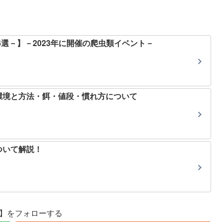
6選－】－2023年に開催の爬虫類イベント－
環境と方法・餌・値段・慣れ方について
ついて解説！
se】をフォローする