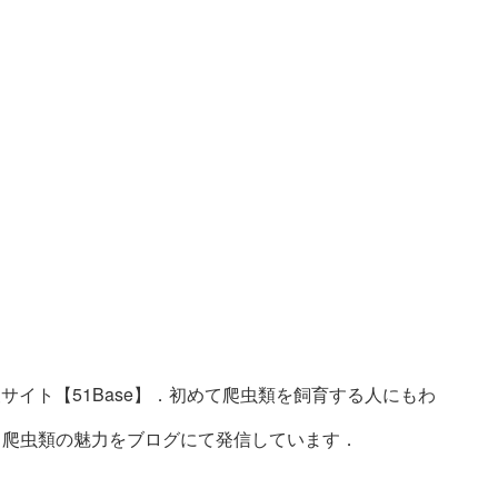
サイト【51Base】．初めて爬虫類を飼育する人にもわ
ト．爬虫類の魅力をブログにて発信しています．