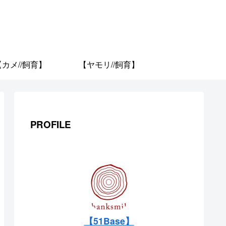
【カメ//飼育】
【ヤモリ//飼育】
PROFILE
【51Base】