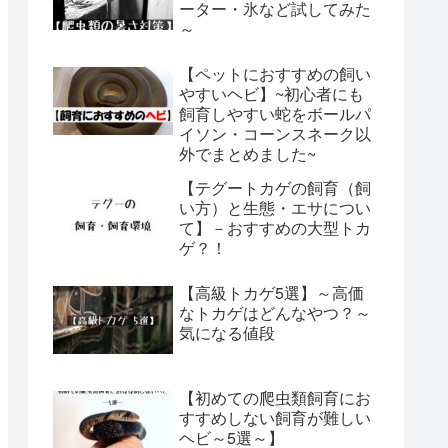
ーター・氷など試してみた
～
【ペットにおすすめの飼い
やすいヘビ】~初心者にも
飼育しやすい蛇をボールパ
イソン・コーンスネーク以
外でまとめました~
【テグートカゲの飼育（飼
い方）と生態・エサについ
て】－おすすめの大型トカ
ゲ？！
【高級トカゲ5選】～高価
なトカゲはどんなやつ？～
気になる値段
【初めての爬虫類飼育にお
すすめしない飼育が難しい
ヘビ～5選～】