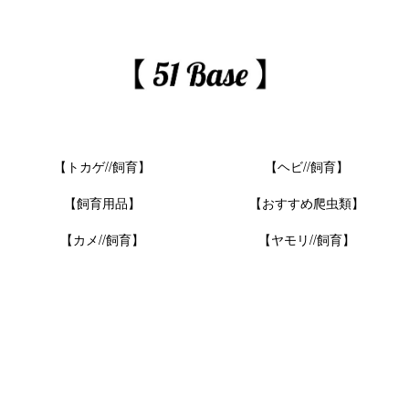
【トカゲ//飼育】
【ヘビ//飼育】
【飼育用品】
【おすすめ爬虫類】
【カメ//飼育】
【ヤモリ//飼育】