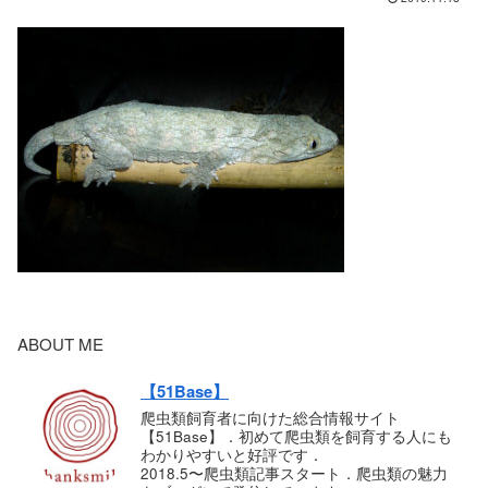
ABOUT ME
【51Base】
爬虫類飼育者に向けた総合情報サイト
【51Base】．初めて爬虫類を飼育する人にも
わかりやすいと好評です．
2018.5〜爬虫類記事スタート．爬虫類の魅力