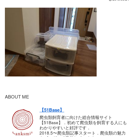
ABOUT ME
【51Base】
爬虫類飼育者に向けた総合情報サイト
【51Base】．初めて爬虫類を飼育する人にも
わかりやすいと好評です．
2018.5〜爬虫類記事スタート．爬虫類の魅力