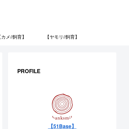
【カメ//飼育】
【ヤモリ//飼育】
PROFILE
【51Base】