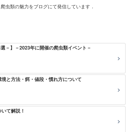
ト．爬虫類の魅力をブログにて発信しています．
6選－】－2023年に開催の爬虫類イベント－
環境と方法・餌・値段・慣れ方について
ついて解説！