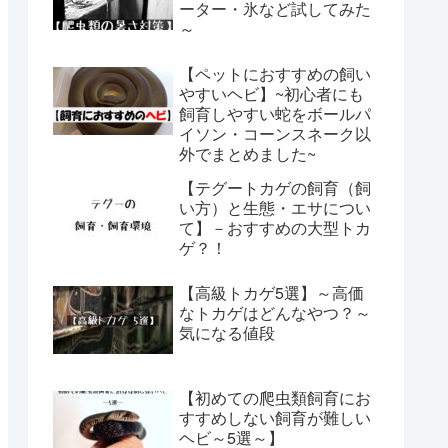
ーター・氷など試してみた
～
【ペットにおすすめの飼い
やすいヘビ】~初心者にも
飼育しやすい蛇をボールパ
イソン・コーンスネーク以
外でまとめました~
【テグートカゲの飼育（飼
い方）と生態・エサについ
て】－おすすめの大型トカ
ゲ？！
【高級トカゲ5選】～高価
なトカゲはどんなやつ？～
気になる値段
【初めての爬虫類飼育にお
すすめしない飼育が難しい
ヘビ～5選～】