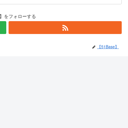
se】をフォローする
【51Base】