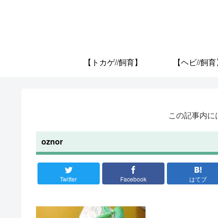
【トカゲ//飼育】
【ヘビ//飼育
この記事内に
oznor
Twitter
Facebook
はてブ