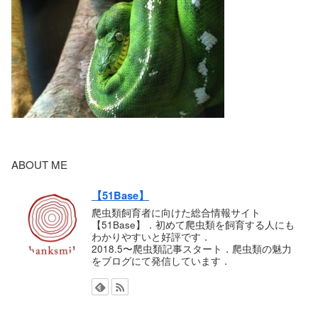
ABOUT ME
【51Base】
爬虫類飼育者に向けた総合情報サイト
【51Base】．初めて爬虫類を飼育する人にも
わかりやすいと好評です．
2018.5〜爬虫類記事スタート．爬虫類の魅力
をブログにて発信しています．