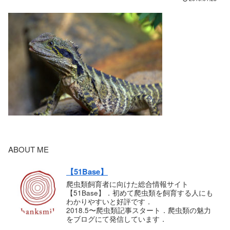
ABOUT ME
【51Base】
爬虫類飼育者に向けた総合情報サイト
【51Base】．初めて爬虫類を飼育する人にも
わかりやすいと好評です．
2018.5〜爬虫類記事スタート．爬虫類の魅力
をブログにて発信しています．