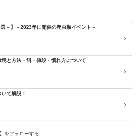
6選－】－2023年に開催の爬虫類イベント－
環境と方法・餌・値段・慣れ方について
ついて解説！
se】をフォローする