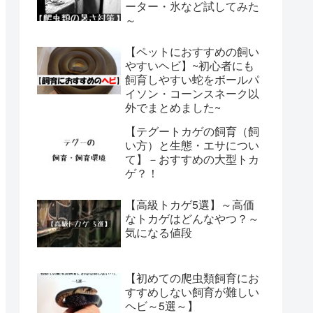
ーター・氷など試してみた
～
【ペットにおすすめの飼い
やすいヘビ】~初心者にも
飼育しやすい蛇をボールパ
イソン・コーンスネーク以
外でまとめました~
【テグートカゲの飼育（飼
い方）と生態・エサについ
て】－おすすめの大型トカ
ゲ？！
【高級トカゲ5選】～高価
なトカゲはどんなやつ？～
気になる値段
【初めての爬虫類飼育にお
すすめしない飼育が難しい
ヘビ～5選～】