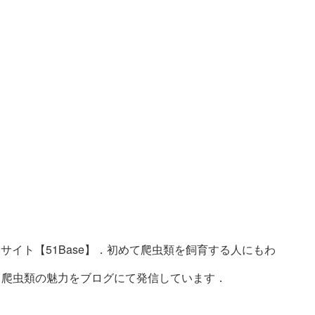
サイト【51Base】．初めて爬虫類を飼育する人にもわ
ト．爬虫類の魅力をブログにて発信しています．