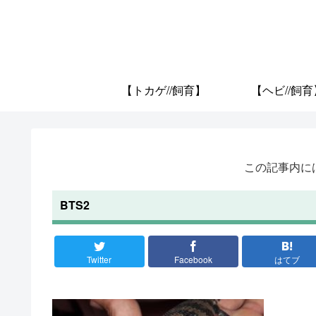
【トカゲ//飼育】
【ヘビ//飼育
この記事内に
BTS2
Twitter
Facebook
はてブ