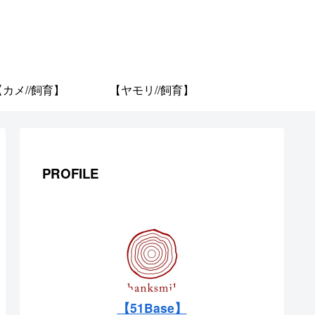
【カメ//飼育】
【ヤモリ//飼育】
PROFILE
【51Base】