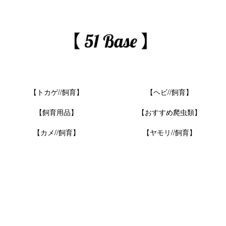
【トカゲ//飼育】
【ヘビ//飼育】
【飼育用品】
【おすすめ爬虫類】
【カメ//飼育】
【ヤモリ//飼育】