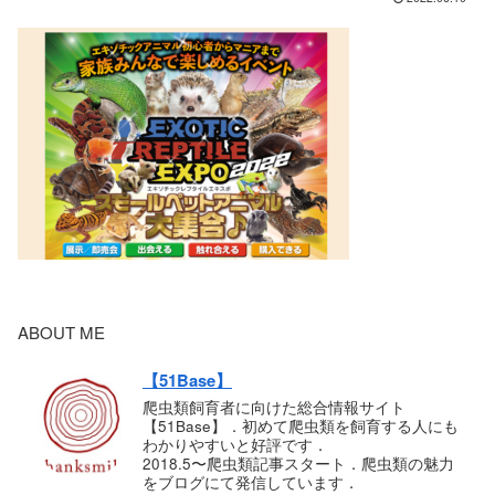
ABOUT ME
【51Base】
爬虫類飼育者に向けた総合情報サイト
【51Base】．初めて爬虫類を飼育する人にも
わかりやすいと好評です．
2018.5〜爬虫類記事スタート．爬虫類の魅力
をブログにて発信しています．