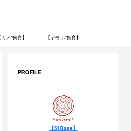
【カメ//飼育】
【ヤモリ//飼育】
PROFILE
【51Base】