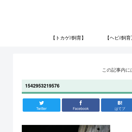
【トカゲ//飼育】
【ヘビ//飼育
この記事内に
1542953219576
Twitter
Facebook
はてブ