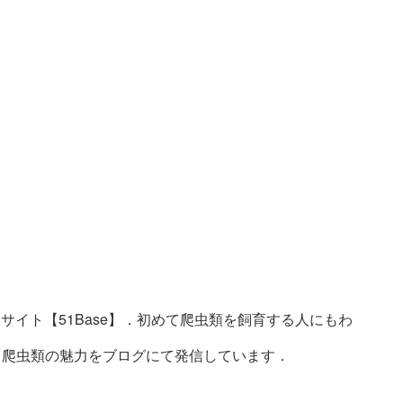
サイト【51Base】．初めて爬虫類を飼育する人にもわ
ト．爬虫類の魅力をブログにて発信しています．