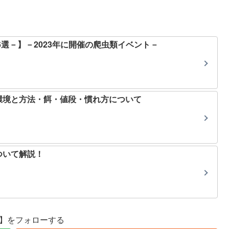
6選－】－2023年に開催の爬虫類イベント－
環境と方法・餌・値段・慣れ方について
ついて解説！
se】をフォローする