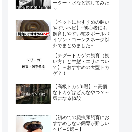
ーター・氷など試してみた
～
【ペットにおすすめの飼い
やすいヘビ】~初心者にも
飼育しやすい蛇をボールパ
イソン・コーンスネーク以
外でまとめました~
【テグートカゲの飼育（飼
い方）と生態・エサについ
て】－おすすめの大型トカ
ゲ？！
【高級トカゲ5選】～高価
なトカゲはどんなやつ？～
気になる値段
【初めての爬虫類飼育にお
すすめしない飼育が難しい
ヘビ～5選～】