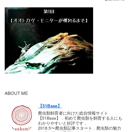
ABOUT ME
【51Base】
爬虫類飼育者に向けた総合情報サイト
【51Base】．初めて爬虫類を飼育する人にも
わかりやすいと好評です．
2018.5〜爬虫類記事スタート．爬虫類の魅力