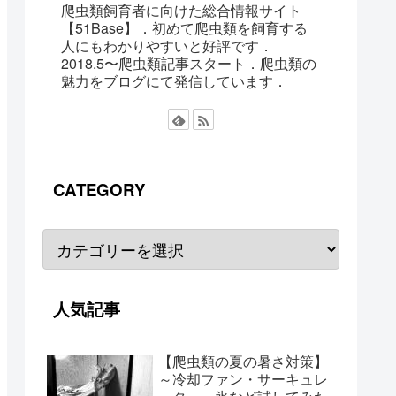
爬虫類飼育者に向けた総合情報サイト
【51Base】．初めて爬虫類を飼育する
人にもわかりやすいと好評です．
2018.5〜爬虫類記事スタート．爬虫類の
魅力をブログにて発信しています．
CATEGORY
人気記事
【爬虫類の夏の暑さ対策】
～冷却ファン・サーキュレ