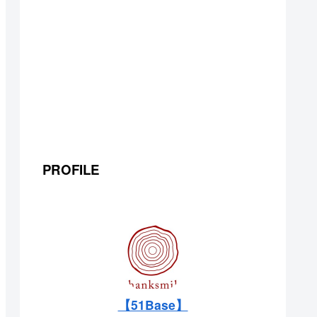
PROFILE
【51Base】