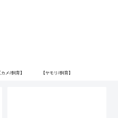
【カメ//飼育】
【ヤモリ//飼育】