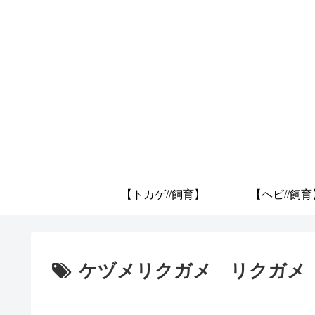
【トカゲ//飼育】
【ヘビ//飼育
ケヅメリクガメ リクガメ