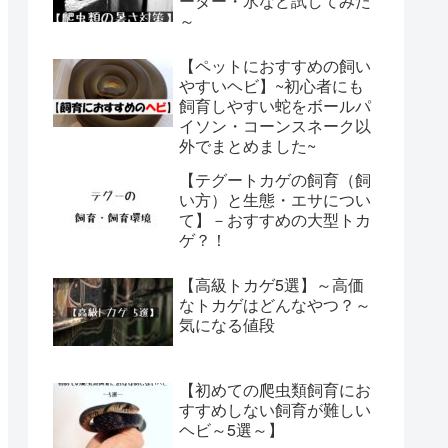
ーター・氷など試してみた
～
【ペットにおすすめの飼い
やすいヘビ】~初心者にも
飼育しやすい蛇をボールパ
イソン・コーンスネーク以
外でまとめました~
【テグートカゲの飼育（飼
い方）と生態・エサについ
て】－おすすめの大型トカ
ゲ？！
【高級トカゲ5選】～高価
なトカゲはどんなやつ？～
気になる値段
【初めての爬虫類飼育にお
すすめしない飼育が難しい
ヘビ～5選～】