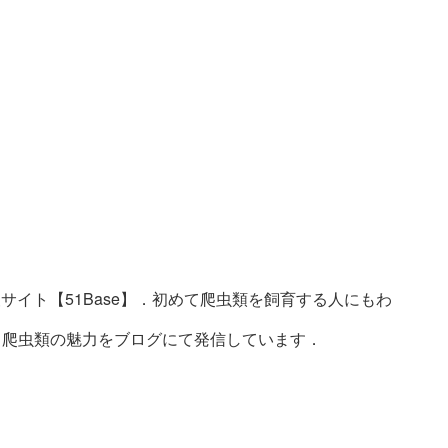
サイト【51Base】．初めて爬虫類を飼育する人にもわ
ト．爬虫類の魅力をブログにて発信しています．