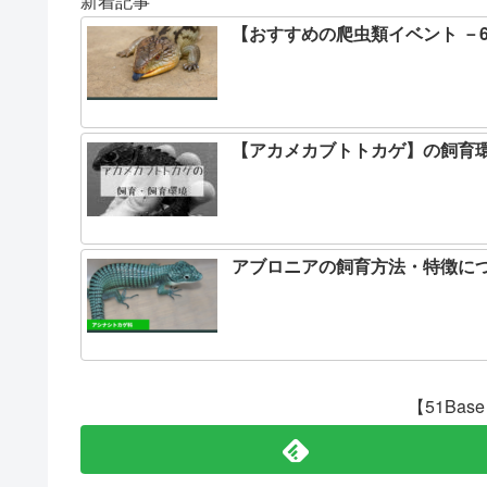
新着記事
【おすすめの爬虫類イベント －
【アカメカブトトカゲ】の飼育
アブロニアの飼育方法・特徴に
【51Ba