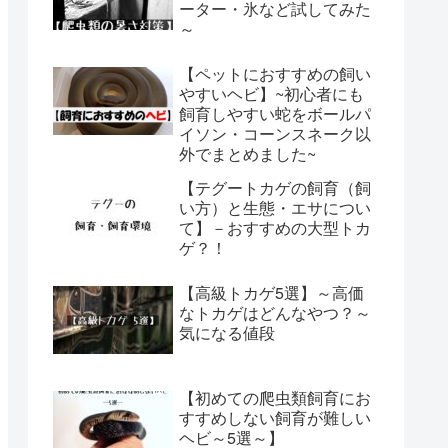
ーター・氷など試してみた
～
【ペットにおすすめの飼い
やすいヘビ】~初心者にも
飼育しやすい蛇をボールパ
イソン・コーンスネーク以
外でまとめました~
【テグートカゲの飼育（飼
い方）と生態・エサについ
て】－おすすめの大型トカ
ゲ？！
【高級トカゲ5選】～高価
なトカゲはどんなやつ？～
気になる値段
【初めての爬虫類飼育にお
すすめしない飼育が難しい
ヘビ～5選～】