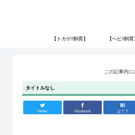
【トカゲ//飼育】
【ヘビ//飼育
この記事内に
タイトルなし
Twitter
Facebook
はてブ