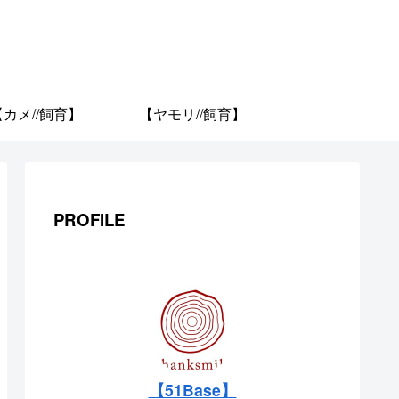
【カメ//飼育】
【ヤモリ//飼育】
PROFILE
【51Base】