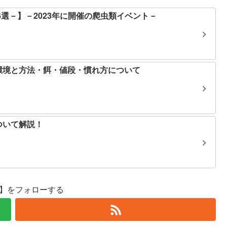
6選－】－2023年に開催の爬虫類イベント－
環境と方法・餌・値段・慣れ方について
ついて解説！
se】をフォローする