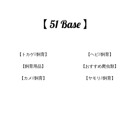
【トカゲ//飼育】
【ヘビ//飼育】
【飼育用品】
【おすすめ爬虫類】
【カメ//飼育】
【ヤモリ//飼育】