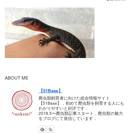
ABOUT ME
【51Base】
爬虫類飼育者に向けた総合情報サイト
【51Base】．初めて爬虫類を飼育する人にも
わかりやすいと好評です．
2018.5〜爬虫類記事スタート．爬虫類の魅力
をブログにて発信しています．