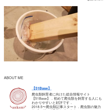
ABOUT ME
【51Base】
爬虫類飼育者に向けた総合情報サイト
【51Base】．初めて爬虫類を飼育する人にも
わかりやすいと好評です．
2018.5〜爬虫類記事スタート．爬虫類の魅力