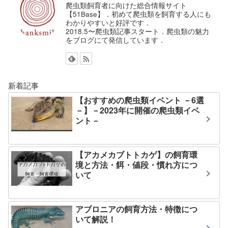
爬虫類飼育者に向けた総合情報サイト
【51Base】．初めて爬虫類を飼育する人にも
わかりやすいと好評です．
2018.5〜爬虫類記事スタート．爬虫類の魅力
をブログにて発信しています．
新着記事
【おすすめの爬虫類イベント －6選
－】－2023年に開催の爬虫類イベ
ント－
【アカメカブトトカゲ】の飼育環
境と方法・餌・値段・慣れ方につ
いて
アブロニアの飼育方法・特徴につ
いて解説！