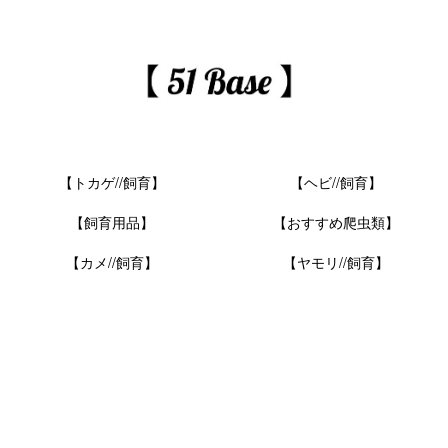
【トカゲ//飼育】
【ヘビ//飼育】
【飼育用品】
【おすすめ爬虫類】
【カメ//飼育】
【ヤモリ//飼育】