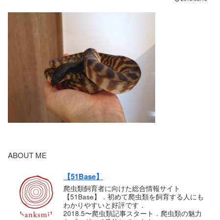
ABOUT ME
【51Base】
爬虫類飼育者に向けた総合情報サイト
【51Base】．初めて爬虫類を飼育する人にも
わかりやすいと好評です．
2018.5〜爬虫類記事スタート．爬虫類の魅力