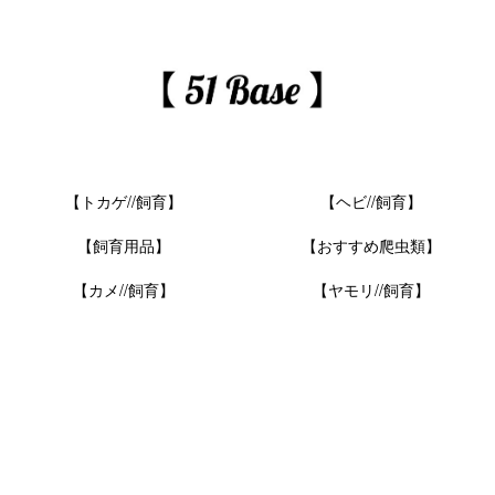
【トカゲ//飼育】
【ヘビ//飼育】
【飼育用品】
【おすすめ爬虫類】
【カメ//飼育】
【ヤモリ//飼育】