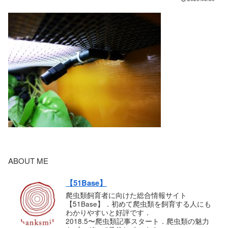
ABOUT ME
【51Base】
爬虫類飼育者に向けた総合情報サイト
【51Base】．初めて爬虫類を飼育する人にも
わかりやすいと好評です．
2018.5〜爬虫類記事スタート．爬虫類の魅力