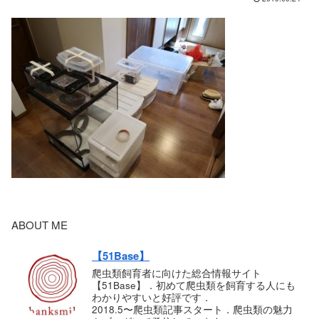
ABOUT ME
【51Base】
爬虫類飼育者に向けた総合情報サイト
【51Base】．初めて爬虫類を飼育する人にも
わかりやすいと好評です．
2018.5〜爬虫類記事スタート．爬虫類の魅力