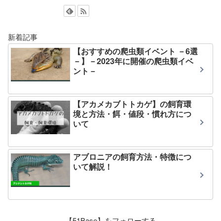
新着記事
【おすすめの爬虫類イベント －6選
－】－2023年に開催の爬虫類イベ
ント－
【アカメカブトトカゲ】の飼育環
境と方法・餌・値段・慣れ方につ
いて
アブロニアの飼育方法・特徴につ
いて解説！
【51Base】をフォローする