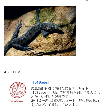
ABOUT ME
【51Base】
爬虫類飼育者に向けた総合情報サイト
【51Base】．初めて爬虫類を飼育する人にも
わかりやすいと好評です．
2018.5〜爬虫類記事スタート．爬虫類の魅力
をブログにて発信しています．