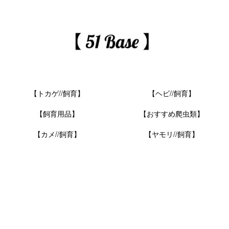
【トカゲ//飼育】
【ヘビ//飼育】
【飼育用品】
【おすすめ爬虫類】
【カメ//飼育】
【ヤモリ//飼育】