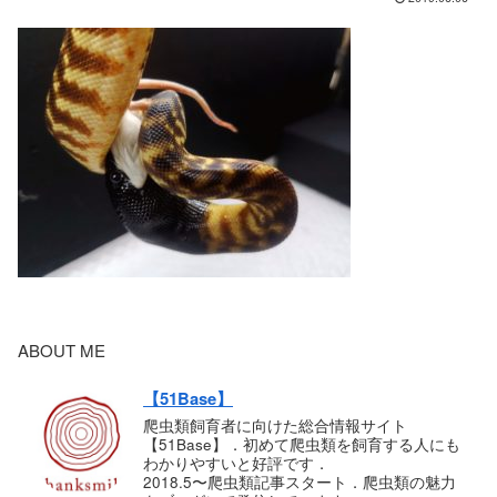
ABOUT ME
【51Base】
爬虫類飼育者に向けた総合情報サイト
【51Base】．初めて爬虫類を飼育する人にも
わかりやすいと好評です．
2018.5〜爬虫類記事スタート．爬虫類の魅力