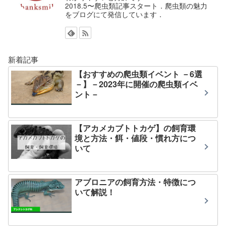
2018.5〜爬虫類記事スタート．爬虫類の魅力
をブログにて発信しています．
新着記事
【おすすめの爬虫類イベント －6選
－】－2023年に開催の爬虫類イベ
ント－
【アカメカブトトカゲ】の飼育環
境と方法・餌・値段・慣れ方につ
いて
アブロニアの飼育方法・特徴につ
いて解説！