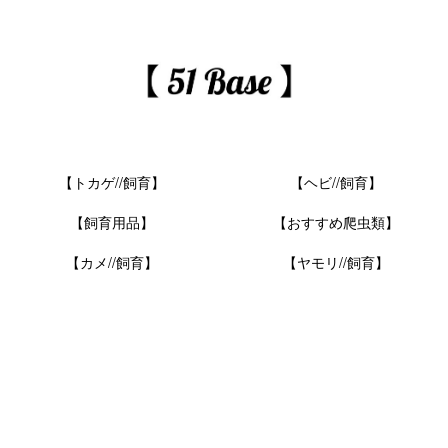
【トカゲ//飼育】
【ヘビ//飼育】
【飼育用品】
【おすすめ爬虫類】
【カメ//飼育】
【ヤモリ//飼育】