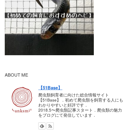
ABOUT ME
【51Base】
爬虫類飼育者に向けた総合情報サイト
【51Base】．初めて爬虫類を飼育する人にも
わかりやすいと好評です．
2018.5〜爬虫類記事スタート．爬虫類の魅力
をブログにて発信しています．