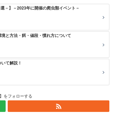
6選－】－2023年に開催の爬虫類イベント－
環境と方法・餌・値段・慣れ方について
ついて解説！
se】をフォローする