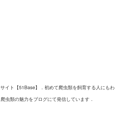
サイト【51Base】．初めて爬虫類を飼育する人にもわ
ト．爬虫類の魅力をブログにて発信しています．