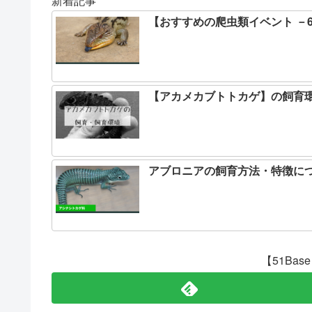
新着記事
【おすすめの爬虫類イベント －
【アカメカブトトカゲ】の飼育
アブロニアの飼育方法・特徴に
【51Ba