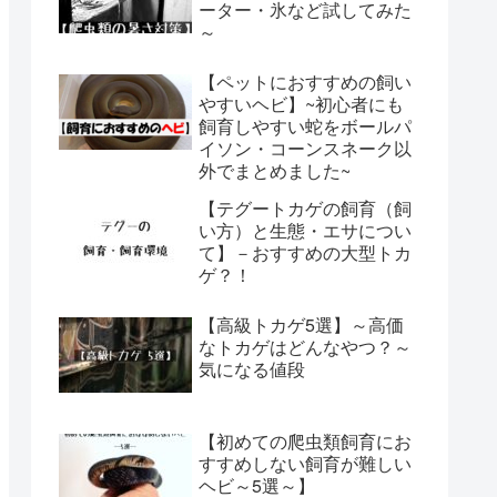
ーター・氷など試してみた
～
【ペットにおすすめの飼い
やすいヘビ】~初心者にも
飼育しやすい蛇をボールパ
イソン・コーンスネーク以
外でまとめました~
【テグートカゲの飼育（飼
い方）と生態・エサについ
て】－おすすめの大型トカ
ゲ？！
【高級トカゲ5選】～高価
なトカゲはどんなやつ？～
気になる値段
【初めての爬虫類飼育にお
すすめしない飼育が難しい
ヘビ～5選～】