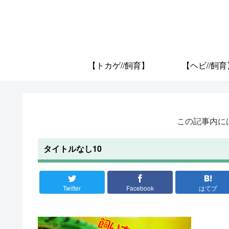
【トカゲ//飼育】
【ヘビ//飼育
この記事内に
タイトルなし10
Twitter
Facebook
はてブ