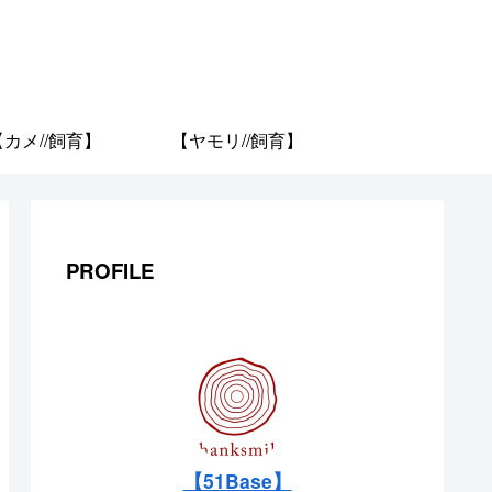
【カメ//飼育】
【ヤモリ//飼育】
PROFILE
【51Base】