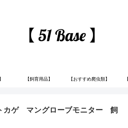
】
【飼育用品】
【おすすめ爬虫類】
トカゲ マングローブモニター 飼