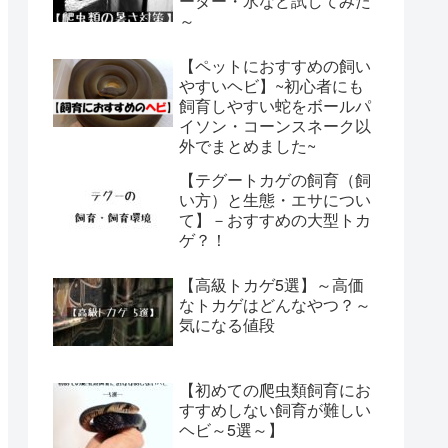
ーター・氷など試してみた
～
【ペットにおすすめの飼い
やすいヘビ】~初心者にも
飼育しやすい蛇をボールパ
イソン・コーンスネーク以
外でまとめました~
【テグートカゲの飼育（飼
い方）と生態・エサについ
て】－おすすめの大型トカ
ゲ？！
【高級トカゲ5選】～高価
なトカゲはどんなやつ？～
気になる値段
【初めての爬虫類飼育にお
すすめしない飼育が難しい
ヘビ～5選～】