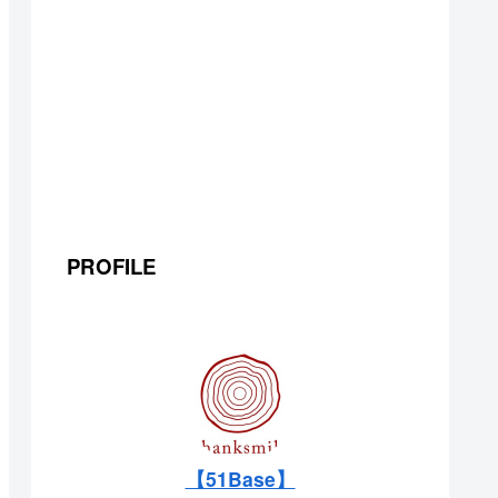
PROFILE
【51Base】