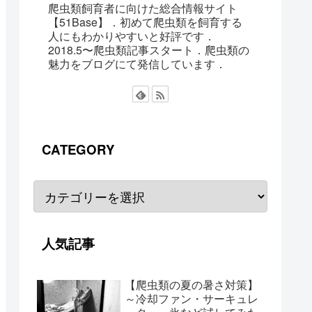
爬虫類飼育者に向けた総合情報サイト
【51Base】．初めて爬虫類を飼育する
人にもわかりやすいと好評です．
2018.5〜爬虫類記事スタート．爬虫類の
魅力をブログにて発信しています．
CATEGORY
人気記事
【爬虫類の夏の暑さ対策】
～冷却ファン・サーキュレ