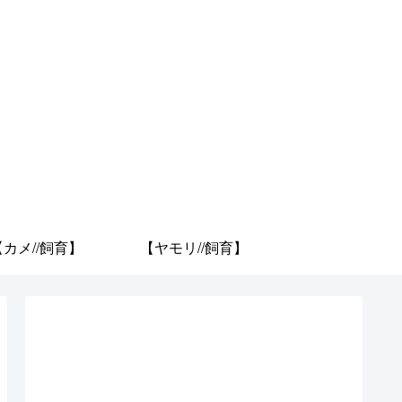
【カメ//飼育】
【ヤモリ//飼育】