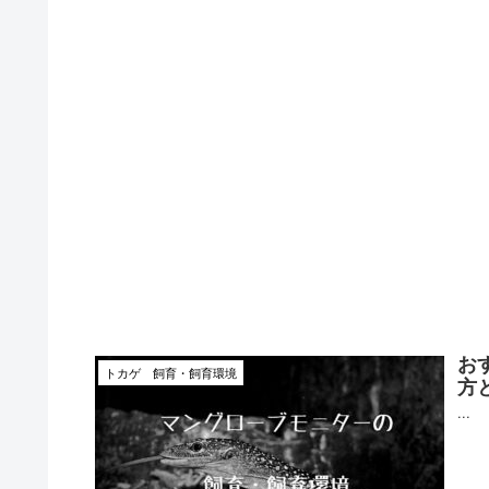
お
トカゲ 飼育・飼育環境
方
...