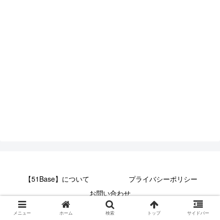
【51Base】について
プライバシーポリシー
お問い合わせ
© 2017 【51Base】.
メニュー
ホーム
検索
トップ
サイドバー